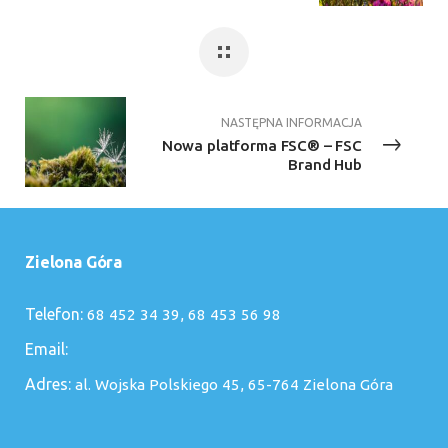
NASTĘPNA INFORMACJA
Nowa platforma FSC® – FSC
Brand Hub
Zielona Góra
Telefon:
68 452 34 39
,
68 453 56 98
Email:
Adres:
al. Wojska Polskiego 45, 65-764 Zielona Góra