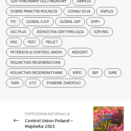
CERTYFIKOWANY OLEJ PALMOWY
DINPLUS
DOBRE PRAKTYKI ROLNICZE
DONAU SOJA
ENPLUS
FSC
GLOBAL G.A.P.
GLOBAL GAP
GMP+
ISCC PLUS
JEDNOSTKA CERTYFIKUJĄCA
KZR INIG
MSC
PEFC
PELLET
PETERSON & CONTROL UNION
REDCERT
ROLNICTWO REGENERACYJNE
ROLNICTWO REGENERATYWNE
RSPO
SBP
SURE
TAPA
UTZ
ŻYWIENIE ZWIERZĄT
POPRZEDNIA INFORMACJA
Control Union Poland –
Majówka 2025